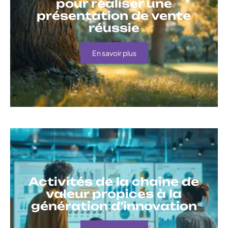
pour réaliser une
présentation de vente
réussie
En savoir plus
Activités de la chaîne de
valeur propices à la
génération d’innovation