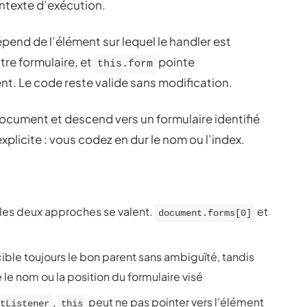
ntexte d’exécution.
pend de l’élément sur lequel le handler est
re formulaire, et
pointe
this.form
t. Le code reste valide sans modification.
 document et descend vers un formulaire identifié
xplicite : vous codez en dur le nom ou l’index.
 les deux approches se valent.
et
document.forms[0]
ible toujours le bon parent sans ambiguïté, tandis
le nom ou la position du formulaire visé
,
peut ne pas pointer vers l’élément
tListener
this