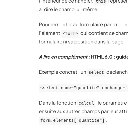
l’intérieur de ce handler,
représen
this
à-dire le champ lui-même.
Pour remonter au formulaire parent, on
l’élément
qui contient ce champ
<form>
formulaire ni sa position dans la page.
A lire en complément :
HTML 6.0 : guid
Exemple concret : un
déclenche
select
<select name="quantite" onchange="
Dans la fonction
, le paramètre
calcul
ensuite aux autres champs par leur att
.
form.elements["quantite"]