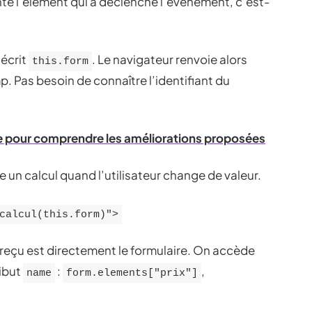
te l’élément qui a déclenché l’événement, c’est-
 écrit
. Le navigateur renvoie alors
this.form
. Pas besoin de connaître l’identifiant du
e pour comprendre les améliorations proposées
 un calcul quand l’utilisateur change de valeur.
calcul(this.form)">
 reçu est directement le formulaire. On accède
ribut
:
,
name
form.elements["prix"]