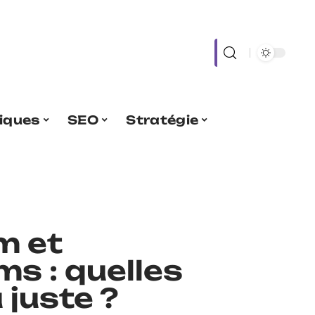
iques
SEO
Stratégie
m et
s : quelles
 juste ?