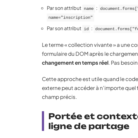
Par son attribut
:
name
document.forms[
name="inscription"
Par son attribut
:
id
document.forms["f
Le terme « collection vivante » a une co
formulaire du DOM après le chargement
changement en temps réel
. Pas besoin
Cette approche est utile quand le cod
externe peut accéder à n’importe quel
champ précis.
Portée et contexte
ligne de partage