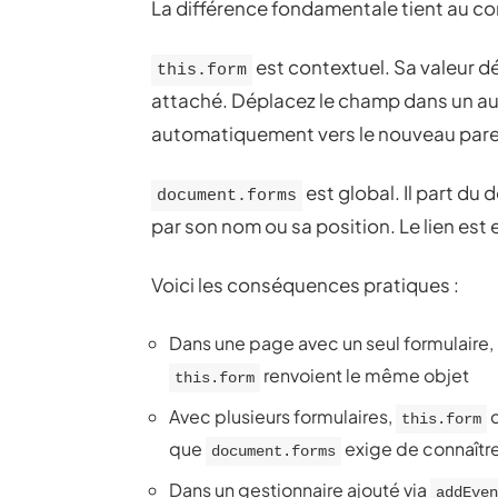
La différence fondamentale tient au co
est contextuel. Sa valeur dé
this.form
attaché. Déplacez le champ dans un aut
automatiquement vers le nouveau paren
est global. Il part du
document.forms
par son nom ou sa position. Le lien est e
Voici les conséquences pratiques :
Dans une page avec un seul formulaire,
renvoient le même objet
this.form
Avec plusieurs formulaires,
c
this.form
que
exige de connaître 
document.forms
Dans un gestionnaire ajouté via
addEven