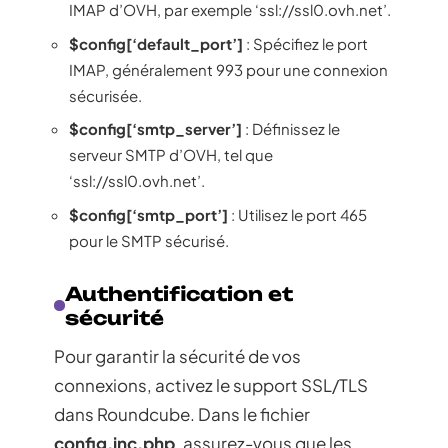
IMAP d’OVH, par exemple ‘ssl://ssl0.ovh.net’.
$config[‘default_port’]
: Spécifiez le port
IMAP, généralement 993 pour une connexion
sécurisée.
$config[‘smtp_server’]
: Définissez le
serveur SMTP d’OVH, tel que
‘ssl://ssl0.ovh.net’.
$config[‘smtp_port’]
: Utilisez le port 465
pour le SMTP sécurisé.
Authentification et
sécurité
Pour garantir la sécurité de vos
connexions, activez le support SSL/TLS
dans Roundcube. Dans le fichier
config.inc.php
, assurez-vous que les