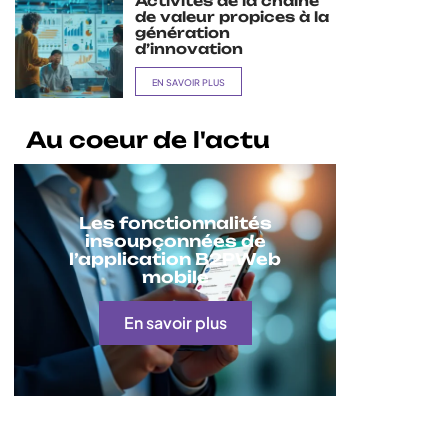
Activités de la chaîne
de valeur propices à la
génération
d’innovation
EN SAVOIR PLUS
Au coeur de l'actu
Les fonctionnalités
insoupçonnées de
l’application B2PWeb
mobile
En savoir plus