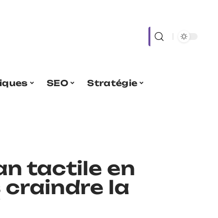
iques
SEO
Stratégie
an tactile en
 craindre la
d