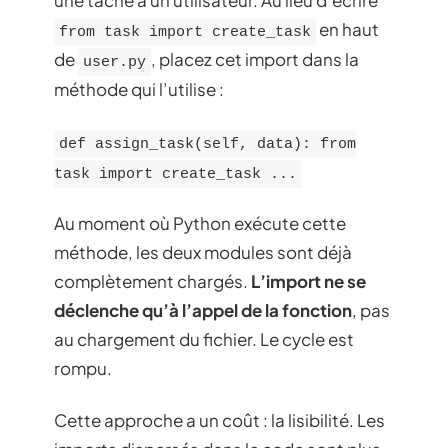
une tâche à un utilisateur. Au lieu d’écrire
en haut
from task import create_task
de
, placez cet import dans la
user.py
méthode qui l’utilise :
def assign_task(self, data): from
task import create_task ...
Au moment où Python exécute cette
méthode, les deux modules sont déjà
complètement chargés.
L’import ne se
déclenche qu’à l’appel de la fonction
, pas
au chargement du fichier. Le cycle est
rompu.
Cette approche a un coût : la lisibilité. Les