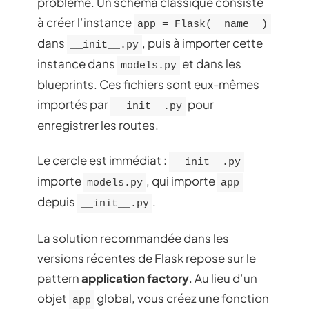
problème. Un schéma classique consiste
à créer l’instance
app = Flask(__name__)
dans
, puis à importer cette
__init__.py
instance dans
et dans les
models.py
blueprints. Ces fichiers sont eux-mêmes
importés par
pour
__init__.py
enregistrer les routes.
Le cercle est immédiat :
__init__.py
importe
, qui importe
models.py
app
depuis
.
__init__.py
La solution recommandée dans les
versions récentes de Flask repose sur le
pattern
application factory
. Au lieu d’un
objet
global, vous créez une fonction
app