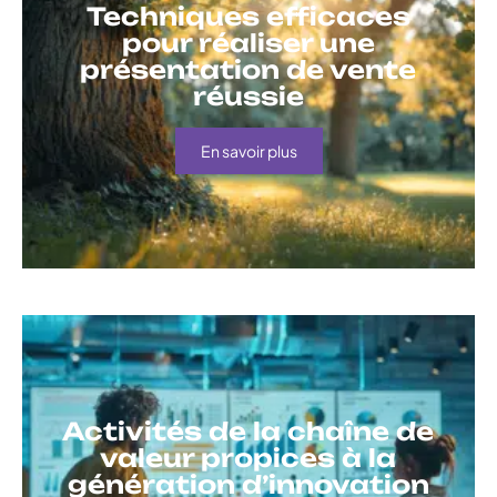
Techniques efficaces
pour réaliser une
présentation de vente
réussie
En savoir plus
Activités de la chaîne de
valeur propices à la
génération d’innovation